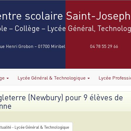
ntre scolaire Saint-Joseph
le – Collège – Lycée Général, Technolog
rue Henri Grobon – 01700 Miribel
04 78 55 29 66
ège
Lycée Général & Technologique
Lycée Profess
gleterre (Newbury) pour 9 élèves de
enne
tualité - Lycée Général & Technologique