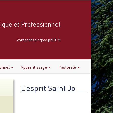
ique et Professionnel
contact@saintjoseph01.fr
ionnel
Apprentissage
Pastorale
L’esprit Saint Jo
Lecteur
vidéo