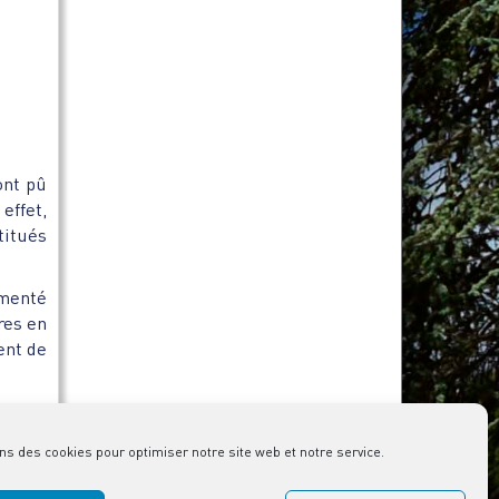
ont pû
effet,
titués
imenté
res en
ent de
 leurs
nts de
ns des cookies pour optimiser notre site web et notre service.