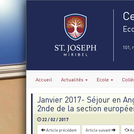
Ce
Eco
101, 
Accueil
Actualités
Ecole
Coll
Janvier 2017- Séjour en An
2nde de la section europé
22 / 02 / 2017
Article précédent
Article suivant
Ac