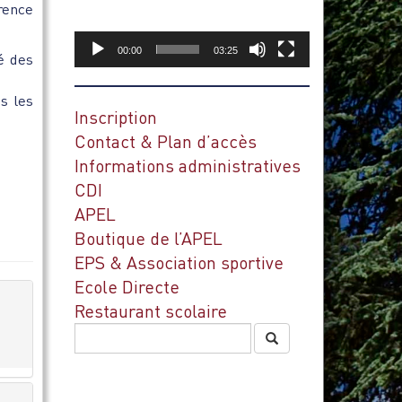
rence
00:00
03:25
é des
s les
Inscription
Contact & Plan d’accès
Informations administratives
CDI
APEL
Boutique de l’APEL
EPS & Association sportive
Ecole Directe
Restaurant scolaire
Rechercher