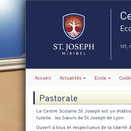
Ce
Eco
101, 
Accueil
Actualités
Ecole
Coll
Pastorale
Le Centre Scolaire St Joseph est un établi
tutelle : les Sœurs de St Joseph de Lyon.
Ouvert à tous et respectueux de la liberté 