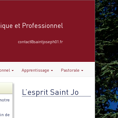
ique et Professionnel
contact@saintjoseph01.fr
ionnel
Apprentissage
Pastorale
L’esprit Saint Jo
notre
Lecteur
vidéo
in de