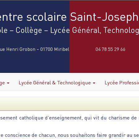
ntre scolaire Saint-Joseph
le – Collège – Lycée Général, Technolog
rue Henri Grobon – 01700 Miribel
04 78 55 29 66
ège
Lycée Général & Technologique
Lycée Profess
ssement catholique d’enseignement, qui vit du charisme de 
de conscience de chacun, nous souhaitons faire grandir au se