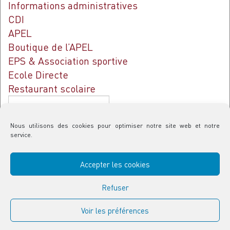
Informations administratives
CDI
APEL
Boutique de l’APEL
EPS & Association sportive
Ecole Directe
Restaurant scolaire
Rechercher
Nous utilisons des cookies pour optimiser notre site web et notre
service.
Contact & Plan d’accès
Accepter les cookies
Politique de confidentialité
Refuser
Politique de cookies (UE)
Voir les préférences
Réalisation : Emmanuel HOUZARD