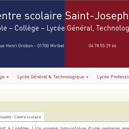
ntre scolaire Saint-Joseph
le – Collège – Lycée Général, Technolog
rue Henri Grobon – 01700 Miribel
04 78 55 29 66
ège
Lycée Général & Technologique
Lycée Profess
tualité - Centre scolaire
ent à Londres ! Un voyage linguistique d’une semaine av