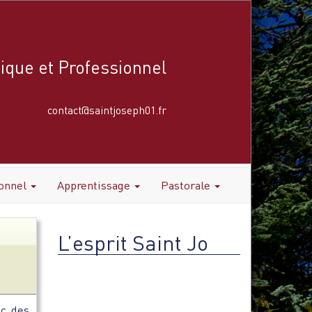
ique et Professionnel
contact@saintjoseph01.fr
ionnel
Apprentissage
Pastorale
L’esprit Saint Jo
Lecteur
vidéo
ec des